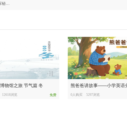
独家|“秦岭猴王”开讲啦——科学家带你探秘秦岭
博物馆之旅 节气篇 冬
12618浏览
0人购买
5297浏览
免费