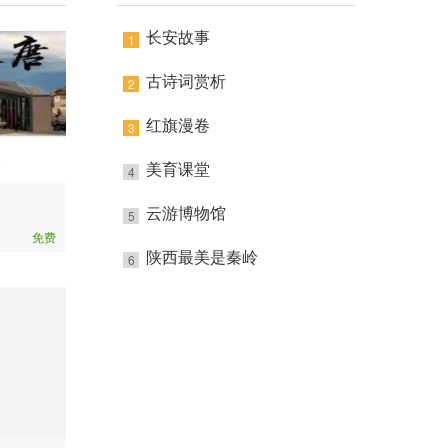
长安故事
1
古诗词赏析
2
红旗漫卷
3
美育课堂
4
云游博物馆
5
免费
陕西最美是秦岭
6