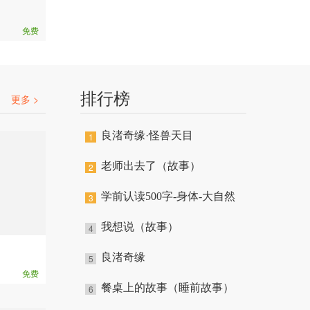
免费
排行榜
更多 >
良渚奇缘·怪兽天目
1
老师出去了（故事）
2
学前认读500字-身体-大自然
3
我想说（故事）
4
良渚奇缘
5
免费
餐桌上的故事（睡前故事）
6