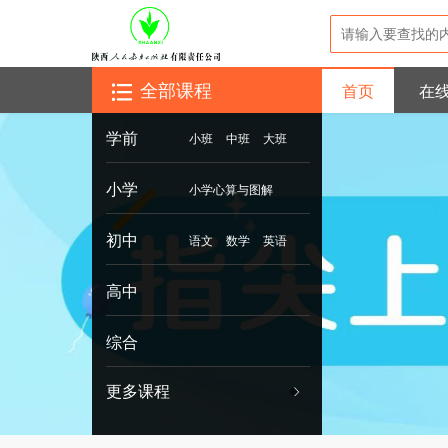
首页
在
全部课程
学前
小班
中班
大班
小学
小学心算与图解
初中
一年级
语文
数学
英语
高中
历史
生物
化学
地理
政治
物理
综合
更多课程
◆
◆