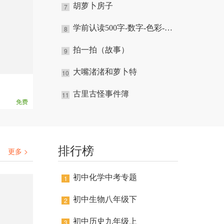
胡萝卜房子
7
学前认读500字-数字-色彩-反义词
8
拍一拍（故事）
9
大嘴渚渚和萝卜特
10
古里古怪事件簿
11
免费
排行榜
更多 >
初中化学中考专题
1
初中生物八年级下
2
初中历史九年级上
3