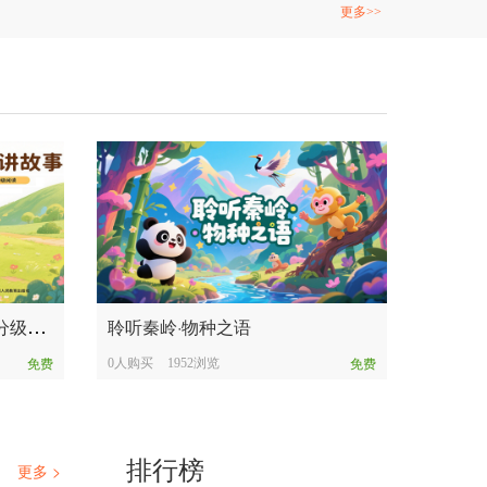
更多>>
熊
爸爸讲故事——小学英语分级阅读 提升篇
聆听秦岭·物种之语
0人购买
1952浏览
免费
免费
排行榜
更多 >