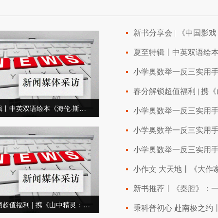
小学奥数举一反三实用
夏至特辑丨中英双语绘本《海伦·斯诺在中国》：跨越时空的友谊之书
小学奥数举一反三实用
小学奥数举一反三实用
小学奥数举一反三实用
春分解锁超值福利 | 携《山中精灵：遇见本草》探索草木私语！