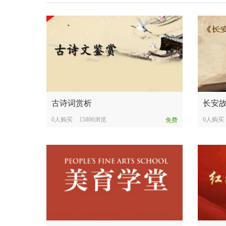
古诗词赏析
长安
0人购买
15806浏览
0人购买
免费