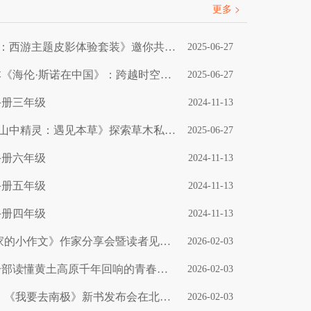
更多 >
新书分享会 | 《中国影戏：西游主题皮影体验套装》邀你共赴皮影奇幻之旅
2025-06-27
夏至特辑丨中英双语绘本《海伦·斯诺在中国》：跨越时空的友谊之书
2025-06-27
手册三年级
2024-11-13
春分解锁超值福利 | 携《山中精灵：遇见本草》探索草木私语！
2025-06-27
手册六年级
2024-11-13
手册五年级
2024-11-13
手册四年级
2024-11-13
小作文 大天地丨《大作家的小作文》作家分享会暨读者见面会在京举办
2026-02-03
新书推荐丨《秦腔》：一部读懂黄土高原千年回响的青春读本
2026-02-03
秉科普初心 赴南极之约丨《我要去南极》新书发布会在北京成功举办
2026-02-03